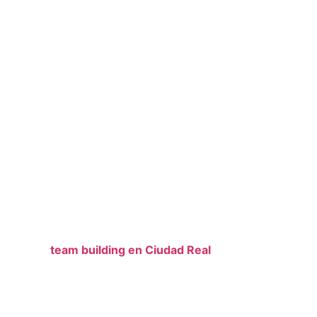
silla de Alba
n Ciudad Real
idades de
team building en Ciudad Real
para
 mejorar la comunicación y vivir una jornada
ncia única para tu equipo, tenemos las opciones
a ti.