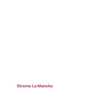
Estamos en Argama
Team Building e
En
Xtreme La Mancha
, ofrecemos las mejores
activ
empresas que buscan fortalecer el trabajo en equipo,
llena de adrenalina y diversión. Si buscas una experie
perfectas par