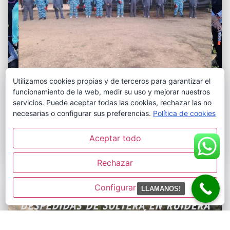
Utilizamos cookies propias y de terceros para garantizar el
funcionamiento de la web, medir su uso y mejorar nuestros
Si buscas el mejor sitio para celebrar la mejor
servicios. Puede aceptar todas las cookies, rechazar las no
despedida de soltero o soltera en Ruidera
necesarias o configurar sus preferencias.
Política de cookies
este es tu lugar ofrecemos alojamiento en
Hotel rural con actividades
Aceptar todo
Rechazar
Configurar
LLAMANOS!
DESPEDIDAS DE SOLTERA EN RUIDERA
SOLO DE 1 DÍA